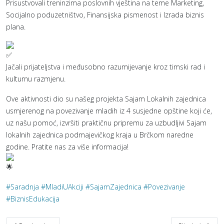
Prisustvovali treninzima poslovnih vještina na teme Marketing,
Socijalno poduzetništvo, Finansijska pismenost i Izrada biznis
plana.
Jačali prijateljstva i međusobno razumijevanje kroz timski rad i
kulturnu razmjenu.
Ove aktivnosti dio su našeg projekta Sajam Lokalnih zajednica
usmjerenog na povezivanje mladih iz 4 susjedne opštine koji će,
uz našu pomoć, izvršiti praktičnu pripremu za uzbudljivi Sajam
lokalnih zajednica podmajevičkog kraja u Brčkom naredne
godine. Pratite nas za više informacija!
#Saradnja
#MladiUAkciji
#SajamZajednica
#Povezivanje
#BiznisEdukacija